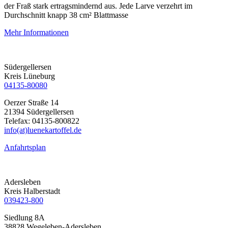
der Fraß stark ertragsmindernd aus. Jede Larve verzehrt im
Durchschnitt knapp 38 cm² Blattmasse
Mehr Informationen
Südergellersen
Kreis Lüneburg
04135-80080
Oerzer Straße 14
21394 Südergellersen
Telefax: 04135-800822
info(at)luenekartoffel.de
Anfahrtsplan
Adersleben
Kreis Halberstadt
039423-800
Siedlung 8A
38828 Wegeleben-Adersleben